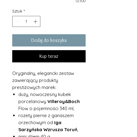
0/500
Sztuk
*
Dodaj do koszyka
Kup teraz
Oryginalny, elegancki zestaw
zawierający produkty
prestiżowych marek:
duży, nowoczesny kubek
porcelanowy
Villeroy&Boch
Flow o pojemności 340 ml,
rozety pierne z ganaszem
orzechowym od
Iga
Sarzyńska Wzrusza Toruń
,
mini dżem 40 g,