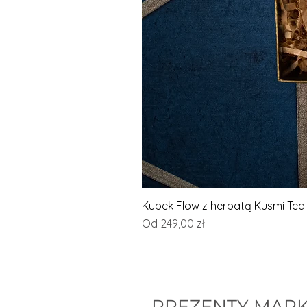
Kubek Flow z herbatą Kusmi Tea
Cena rabatowa
Od
249,00 zł
PREZENTY MAR