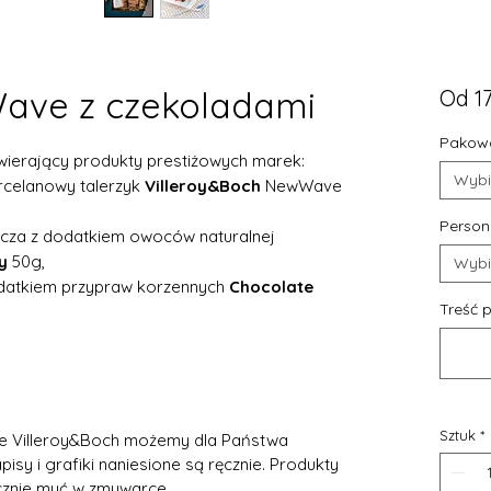
ave z czekoladami
Od
1
Pakowa
awierający produkty prestiżowych marek:
Wybi
rcelanowy talerzyk
Villeroy&Boch
NewWave
Person
icza z dodatkiem owoców naturalnej
y
50g,
Wybi
odatkiem przypraw korzennych
Chocolate
Treść p
Sztuk
*
e Villeroy&Boch możemy dla Państwa
isy i grafiki naniesione są ręcznie. Produkty
znie myć w zmywarce.