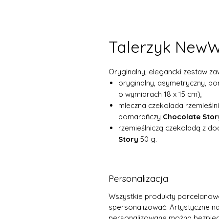
Talerzyk NewW
Oryginalny, elegancki zestaw z
oryginalny, asymetryczny, po
o wymiarach 18 x 15 cm),
mleczna czekolada rzemieśln
pomarańczy
Chocolate Stor
rzemieślniczą czekoladą z d
Story
50 g.
Personalizacja
Wszystkie produkty porcelanow
spersonalizować. Artystyczne nap
personalizowane można bezpiec