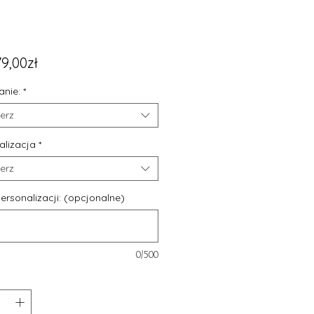
Cena
79,00zł
Rabatowa
nie:
*
erz
alizacja
*
erz
ersonalizacji: (opcjonalne)
0/500